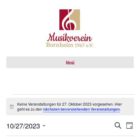
Menü
Veranstaltungen
Keine Veranstaltungen für 27. Oktober 2023 vorgesehen. Hier
H
geht es zu den
nächsten bevorstehenden Veranstaltungen
.
für
i
n
10/27/2023
V
w
V
S
T
e
27.
u
i
e
D
a
c
s
g