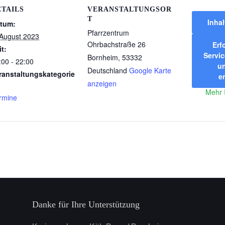
ETAILS
VERANSTALTUNGSOR
T
Inhal
tum:
Pfarrzentrum
 August 2023
Ohrbachstraße 26
Erf
it:
Servic
Bornheim
,
53332
:00 - 22:00
un
Deutschland
Google Karte
ranstaltungskategorie
e
anzeigen
Mehr 
rmine
Danke für Ihre Unterstützung