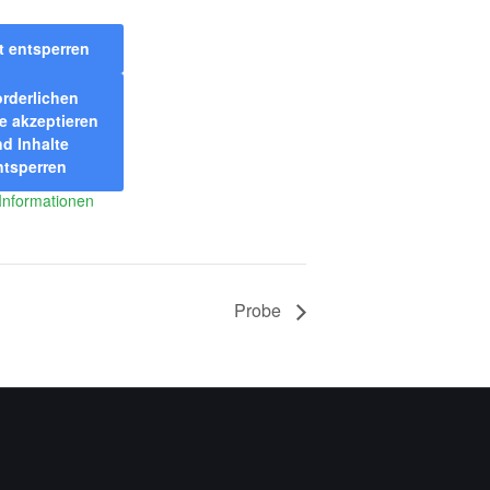
t entsperren
orderlichen
e akzeptieren
d Inhalte
ntsperren
Informationen
Probe