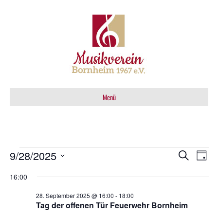
Menü
Veranstaltungen
9/28/2025
V
V
S
T
u
e
D
a
e
c
für
16:00
g
a
h
r
t
e
r
28. September 2025 @ 16:00
-
18:00
28.
a
u
Tag der offenen Tür Feuerwehr Bornheim
m