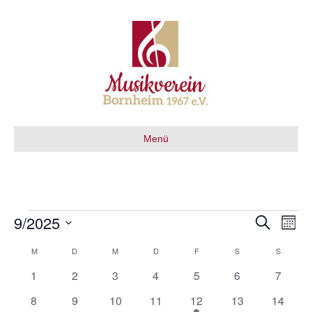
Menü
9/2025
Veranstaltungen
V
V
S
M
u
D
o
e
c
e
M
MONTAG
D
DIENSTAG
M
MITTWOCH
D
DONNERSTAG
F
FREITAG
S
SAMSTAG
S
SONNT
K
n
a
h
r
a
0
0
0
0
0
0
0
t
1
2
3
4
5
6
7
e
r
t
a
a
u
V
V
V
V
V
V
V
0
0
0
0
1
0
0
8
9
10
11
12
13
14
m
e
e
e
e
e
e
e